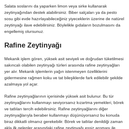
Salata soslarını da yaparken limon veya sirke kullanarak
zeytinyağından destek alabilirsiniz. Biber salçaları ya da pesto
sosu gibi evde hazırlayabileceğiniz yiyeceklerin üzerine de natürel
zeytinyağı ilave edebilirsiniz. Böylelikle gıdaların bozulmasını da
engellemiş olursunuz.
Rafine Zeytinyağı
Mekanik işlem gören, yüksek asit seviyeli ve doğrudan tüketilmesi
sakıncalı olabilen zeytinyağı türleri arasında rafine zeytinyağları
yer alır. Mekanik işlemlerin yağın istenmeyen özelliklerini
gidermesine rağmen koku ve tat bileşiklerde fark edilebilir şekilde
azalmaya yol açar.
Rafine zeytinyağlarının içerisinde yüksek asit bulunur. Bu tür
zeytinyağlarını kullanmayı seviyorsanız kızartma yemekleri, börek
ve tatlıları tercih edebilirsiniz. Rafine zeytinyağlarını diğer
zeytinyağlarıyla beraber kullanmayı düşünüyorsanız bu konuda
biraz dikkatli olmanız gerekebilir. Börek ve tatlılar denildiği zaman
akla ilk gelenler arasındaki rafine zeytinyağı eşsiz aroması ile