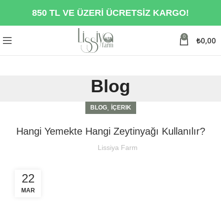
850 TL VE ÜZERİ ÜCRETSİZ KARGO!
0
₺
0,00
Blog
,
BLOG
İÇERIK
Hangi Yemekte Hangi Zeytinyağı Kullanılır?
Lissiya Farm
22
MAR