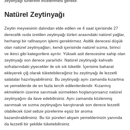
zeytinyağı türlerinin incelenmesi gerekir.
Natürel Zeytinyağı
Zeytin meyvesinin dalından elde edilen ve 4 saat içerisinde 27
derecelik ısıda üretilen zeytinyağı türleri arasındaki natürel yağlar,
herhangi bir rafinasyon işlemi gerektirmez. Asitlik derecesi düşük
olan natürel zeytinyağları, kendi içerisinde natürel sızma, birinci
ve ikinci gibi kategorilere ayrılır. Yüksek asit derecesine sahip olan
zeytinyağı son derece yararlıdır. Natürel zeytinyağı kahvaltı
sofralarındaki yiyecekler ile sık sık tüketilir. İçerisine baharat
ekleyerek çiğ olarak tüketebileceğiniz bu zeytinyağı ile lezzetli
salatalar hazırlayabilirsiniz. Bu zeytinyağı aynı zamanda kızartma
ve yemeklerde de en fazla tercih edilenlerdendir. Kızarmış
ekmeklerin üzerine sarımsak sürmekten hoşlanıyorsanız natürel
zeytinyağını da ilave edebilirsiniz. Aynı zamanda közlenmiş
sarımsak ve sızma zeytinyağını karıştırarak son derece lezzetli
olabilecek özel sebze pürelerine eşsiz bir aroma
kazandırabilirsiniz. Bu tür püreleri akşam yemeklerinizin yanında
da lezzetli bir şekilde tüketebilirsiniz.