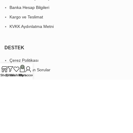
Banka Hesap Bilgileri
Kargo ve Teslimat
KVKK Aydınlatma Metni
DESTEK
Çerez Politikası
0
Sıkça Sorulan Sorular
Shop
Filters
Wishlist
Cart
My account
KURUMSAL
Hakkımızda
Kalite Belgelerimiz
İletişim