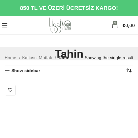
850 TL VE ÜZERİ ÜCRETSİZ KARGO!
0
₺
0,00
Tahin
Home
Katkısız Mutfak
Tahin
Showing the single result
Show sidebar