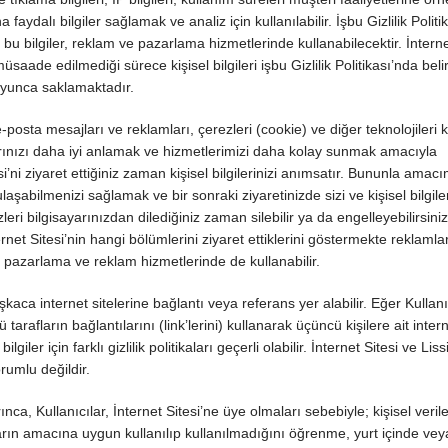
a faydalı bilgiler sağlamak ve analiz için kullanılabilir. İşbu Gizlilik Politi
u bilgiler, reklam ve pazarlama hizmetlerinde kullanabilecektir. İnternet
e edilmediği sürece kişisel bilgileri işbu Gizlilik Politikası’nda belir
oyunca saklamaktadır.
e-posta mesajları ve reklamları, çerezleri (cookie) ve diğer teknolojileri ku
larınızı daha iyi anlamak ve hizmetlerimizi daha kolay sunmak amacıyla
si’ni ziyaret ettiğiniz zaman kişisel bilgilerinizi anımsatır. Bununla amacı
şabilmenizi sağlamak ve bir sonraki ziyaretinizde sizi ve kişisel bilgiler
ri bilgisayarınızdan dilediğiniz zaman silebilir ya da engelleyebilirsiniz
rnet Sitesi’nin hangi bölümlerini ziyaret ettiklerini göstermekte reklamla
ri pazarlama ve reklam hizmetlerinde de kullanabilir.
kaca internet sitelerine bağlantı veya referans yer alabilir. Eğer Kullanı
arafların bağlantılarını (link’lerini) kullanarak üçüncü kişilere ait interne
ilgiler için farklı gizlilik politikaları geçerli olabilir. İnternet Sitesi ve Li
orumlu değildir.
a, Kullanıcılar, İnternet Sitesi’ne üye olmaları sebebiyle; kişisel veriler
nların amacına uygun kullanılıp kullanılmadığını öğrenme, yurt içinde vey