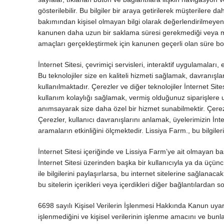
gösterilebilir. Bu bilgiler bir araya getirilerek müşterilere dah
bakımından kişisel olmayan bilgi olarak değerlendirilmeyen b
kanunen daha uzun bir saklama süresi gerekmediği veya müsaad
amaçları gerçekleştirmek için kanunen geçerli olan süre b
İnternet Sitesi, çevrimiçi servisleri, interaktif uygulamaları, 
Bu teknolojiler size en kaliteli hizmeti sağlamak, davranış
kullanılmaktadır. Çerezler ve diğer teknolojiler İnternet Site
kullanım kolaylığı sağlamak, vermiş olduğunuz siparişlere ula
anımsayarak size daha özel bir hizmet sunabilmektir. Çerezle
Çerezler, kullanıcı davranışlarını anlamak, üyelerimizin İnte
aramaların etkinliğini ölçmektedir. Lissiya Farm., bu bilgile
İnternet Sitesi içeriğinde ve Lissiya Farm’ye ait olmayan baş
İnternet Sitesi üzerinden başka bir kullanıcıyla ya da üçüncü t
ile bilgilerini paylaşırlarsa, bu internet sitelerine sağlanacak b
bu sitelerin içerikleri veya içerdikleri diğer bağlantılardan s
6698 sayılı Kişisel Verilerin İşlenmesi Hakkında Kanun uyarınc
işlenmediğini ve kişisel verilerinin işlenme amacını ve bu