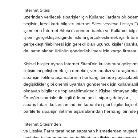
İnternet Sitesi
üzerinden verilecek siparişler için Kullanıcı’lardam bir öde
seçilsin, kredi kartı bilgileri İnternet Sitesi ve/veya Lis
işlemlerin İnternet Sitesi üzerinden banka ve Kullanıcı bil
işlemi gerçekleştirdiğinde, işlemi gerçekleştirmek için İnternet
gerçekleştirilebilmesi için gerekli olan üçüncü kişiler (bankala
da, satın alınan ürünün gönderilebilmesi için kargo firması il
Kişisel bilgiler ayrıca İnternet Sitesi’nin kullanımını geliş
iletişimini geliştirmek için denetim, veri analizi ve araştırma 
siparişin iletilme aşamalarının herhangi birinde paylaşılabile
değişiklikler gibi önemli uyarıları göndermek için kullanılabil
olmayan bilgiler de toplanabilmektedir. Kişisel olmayan bilgiler
Örneğin siparişler ile ilgili ödeme şekli, sipariş detayları,
sipariş tutarı, kullanılan indirim kuponları gibi bilgiler kişise
partilerle siparişin iletilme aşamalarından herhangi birinde p
İnternet Sitesi’nden
ve Lissiya Farm tarafından saptanan hizmetlerden müşteri faal
sayfalar, tıklanan buton ve bağlantılara ilişkin navigasyon ve 