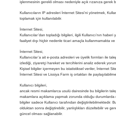
işlenmesinin gerekli olması nedeniyle açık rızanıza gerek b
Kullanıcıların IP adresleri İnternet Sitesi’ni yönetmek, Kullan
toplamak için kullanılabilir.
İnternet Sitesi,
Kullanıcılar’dan topladığı bilgileri, ilgili Kullanıcı’nın hab
faaliyet dışı hiçbir nedenle ticari amaçla kullanmamakta v
İnternet Sitesi,
Kullanıcılar’a ait e-posta adresleri ve üyelik formları ile talep
izlediği, ziyaretçi hareket ve tercihlerini analiz ederek yorum
Kişisel bilgiler içermeyen bu istatistiksel veriler, İnternet 
İnternet Sitesi ve Lissiya Farm iş ortakları ile paylaşılabilme
Kullanıcı bilgileri,
ancak resmi makamlarca usulü dairesinde bu bilgilerin tale
makamlara açıklama yapmak zorunda olduğu durumlarda resm
bilgiler sadece Kullanıcı tarafından değiştirilebilmektedir. B
olduktan sonra değiştirebilir, yanlışlıkları düzeltebilir ve ge
güncel olması sağlanabilir.