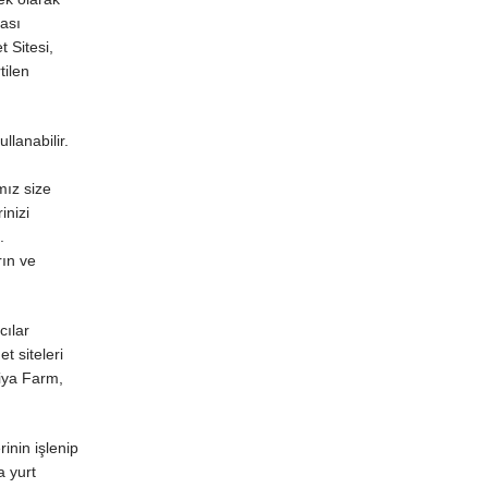
kası
 Sitesi,
tilen
llanabilir.
mız size
inizi
.
rın ve
cılar
t siteleri
ssiya Farm,
inin işlenip
a yurt