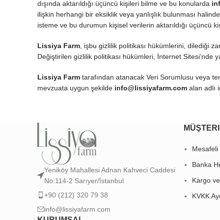
dışında aktarıldığı üçüncü kişileri bilme ve bu konularda
in
ilişkin herhangi bir eksiklik veya yanlışlık bulunması halinde
isteme ve bu durumun kişisel verilerin aktarıldığı üçüncü kişi
Lissiya Farm
, işbu gizlilik politikası hükümlerini, dilediği 
Değiştirilen gizlilik politikası hükümleri, İnternet Sitesi’nde 
Lissiya Farm
tarafından atanacak Veri Sorumlusu veya temsi
mevzuata uygun şekilde
info@lissiyafarm.com
alan adlı 
MÜŞTERI
Mesafeli
Banka He
Yeniköy Mahallesi Adnan Kahveci Caddesi
Kargo ve
No:114-2 Sarıyer/İstanbul
+90 (212) 320 79 38
KVKK Ayd
info@lissiyafarm.com
KURUMSAL