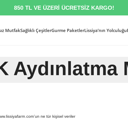
850 TL VE ÜZERİ ÜCRETSİZ KARGO!
sız Mutfak
Sağlıklı Çeşitler
Gurme Paketler
Lissiya’nın Yolculuğu
 Aydınlatma 
ww.lissiyafarm.com’un ne tür kişisel veriler