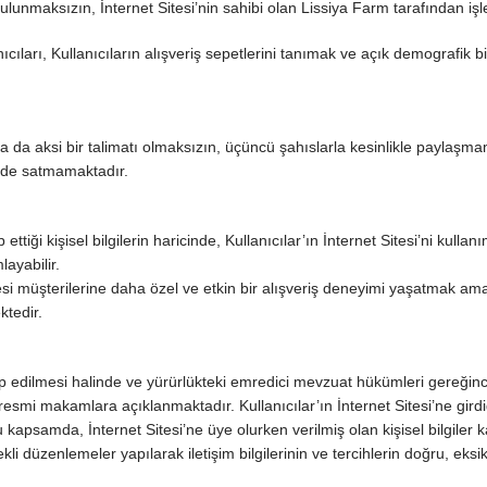
ulunmaksızın, İnternet Sitesi’nin sahibi olan Lissiya Farm tarafından iş
ıcıları, Kullanıcıların alışveriş sepetlerini tanımak ve açık demografik bil
eri ya da aksi bir talimatı olmaksızın, üçüncü şahıslarla kesinlikle paylaşm
e de satmamaktadır.
 ettiği kişisel bilgilerin haricinde, Kullanıcılar’ın İnternet Sitesi’ni kullan
layabilir.
Sitesi müşterilerine daha özel ve etkin bir alışveriş deneyimi yaşatmak am
ktedir.
p edilmesi halinde ve yürürlükteki emredici mevzuat hükümleri gereğin
i makamlara açıklanmaktadır. Kullanıcılar’ın İnternet Sitesi’ne girdi
u kapsamda, İnternet Sitesi’ne üye olurken verilmiş olan kişisel bilgiler k
rekli düzenlemeler yapılarak iletişim bilgilerinin ve tercihlerin doğru, eksi