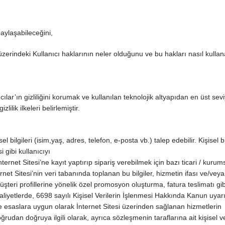
paylaşabileceğini,
 üzerindeki Kullanıcı haklarının neler olduğunu ve bu hakları nasıl kullan
ıcılar’ın gizliliğini korumak ve kullanılan teknolojik altyapıdan en üst se
ilik ilkeleri belirlemiştir.
bilgileri (isim,yaş, adres, telefon, e-posta vb.) talep edebilir. Kişisel bil
 gibi kullanıcıyı
ernet Sitesi’ne kayıt yaptırıp sipariş verebilmek için bazı ticari / kurumsa
ernet Sitesi’nin veri tabanında toplanan bu bilgiler, hizmetin ifası ve/veya
eri profillerine yönelik özel promosyon oluşturma, fatura teslimatı gib
faaliyetlerde, 6698 sayılı Kişisel Verilerin İşlenmesi Hakkında Kanun uyar
 ve esaslara uygun olarak İnternet Sitesi üzerinden sağlanan hizmetlerin
rudan doğruya ilgili olarak, ayrıca sözleşmenin taraflarına ait kişisel ve