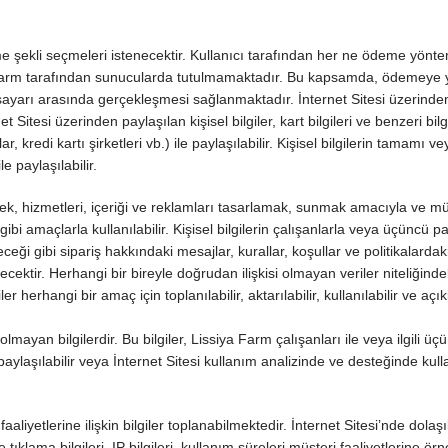
me şekli seçmeleri istenecektir. Kullanıcı tarafından her ne ödeme yöntem
siya Farm tarafından sunucularda tutulmamaktadır. Bu kapsamda, ödemeye 
gisayarı arasında gerçekleşmesi sağlanmaktadır. İnternet Sitesi üzerinde
 Sitesi üzerinden paylaşılan kişisel bilgiler, kart bilgileri ve benzeri bilg
r, kredi kartı şirketleri vb.) ile paylaşılabilir. Kişisel bilgilerin tamamı v
e paylaşılabilir.
tirmek, hizmetleri, içeriği ve reklamları tasarlamak, sunmak amacıyla ve mü
gibi amaçlarla kullanılabilir. Kişisel bilgilerin çalışanlarla veya üçüncü par
ceği gibi sipariş hakkındaki mesajlar, kurallar, koşullar ve politikalardak
ecektir. Herhangi bir bireyle doğrudan ilişkisi olmayan veriler niteliğindek
 herhangi bir amaç için toplanılabilir, aktarılabilir, kullanılabilir ve açıkl
l olmayan bilgilerdir. Bu bilgiler, Lissiya Farm çalışanları ile veya ilgili üç
aylaşılabilir veya İnternet Sitesi kullanım analizinde ve desteğinde kullan
iyetlerine ilişkin bilgiler toplanabilmektedir. İnternet Sitesi’nde dolaşı
tıklama bilgileri, IP bilgileri, kullanım süreleri müşteri faaliyetlerine ör