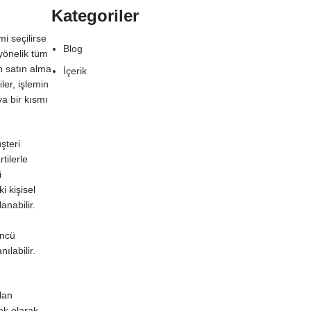
Kategoriler
i seçilirse
Blog
yönelik tüm
n satın alma
İçerik
iler, işlemin
eya bir kısmı
şteri
tilerle
i
i kişisel
anabilir.
üncü
ılabilir.
lan
nek olarak