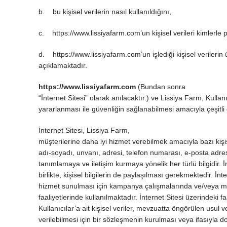
b. bu kişisel verilerin nasıl kullanıldığını,
c. https://www.lissiyafarm.com’un kişisel verileri kimlerle 
d. https://www.lissiyafarm.com’un işlediği kişisel verilerin
açıklamaktadır.
https://www.lissiyafarm.com
(Bundan sonra
“İnternet Sitesi” olarak anılacaktır.) ve Lissiya Farm, Kullan
yararlanması ile güvenliğin sağlanabilmesi amacıyla çeşitli gizl
İnternet Sitesi, Lissiya Farm,
müşterilerine daha iyi hizmet verebilmek amacıyla bazı kişisel 
adı-soyadı, unvanı, adresi, telefon numarası, e-posta adresi
tanımlamaya ve iletişim kurmaya yönelik her türlü bilgidir. İnt
birlikte, kişisel bilgilerin de paylaşılması gerekmektedir. İnt
hizmet sunulması için kampanya çalışmalarında ve/veya müşt
faaliyetlerinde kullanılmaktadır. İnternet Sitesi üzerindeki 
Kullanıcılar’a ait kişisel veriler, mevzuatta öngörülen usul
verilebilmesi için bir sözleşmenin kurulması veya ifasıyla doğ