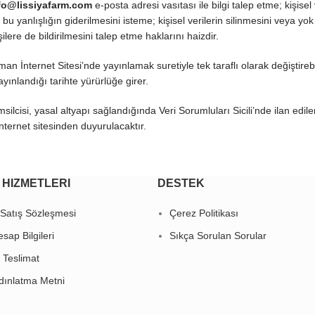
fo@lissiyafarm.com
e-posta adresi vasıtası ile bilgi talep etme; kişisel 
 bu yanlışlığın giderilmesini isteme; kişisel verilerin silinmesini veya yok
lere de bildirilmesini talep etme haklarını haizdir.
zaman İnternet Sitesi’nde yayınlamak suretiyle tek taraflı olarak değiştirebil
yayınlandığı tarihte yürürlüğe girer.
lcisi, yasal altyapı sağlandığında Veri Sorumluları Sicili’nde ilan edile
internet sitesinden duyurulacaktır.
 HIZMETLERI
DESTEK
 Satış Sözleşmesi
Çerez Politikası
sap Bilgileri
Sıkça Sorulan Sorular
 Teslimat
ınlatma Metni