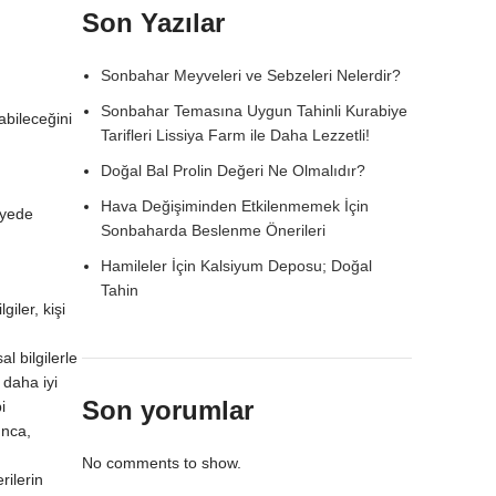
Son Yazılar
Sonbahar Meyveleri ve Sebzeleri Nelerdir?
Sonbahar Temasına Uygun Tahinli Kurabiye
abileceğini
Tarifleri Lissiya Farm ile Daha Lezzetli!
Doğal Bal Prolin Değeri Ne Olmalıdır?
Hava Değişiminden Etkilenmemek İçin
viyede
Sonbaharda Beslenme Önerileri
Hamileler İçin Kalsiyum Deposu; Doğal
Tahin
giler, kişi
l bilgilerle
 daha iyi
Son yorumlar
i
ınca,
No comments to show.
rilerin