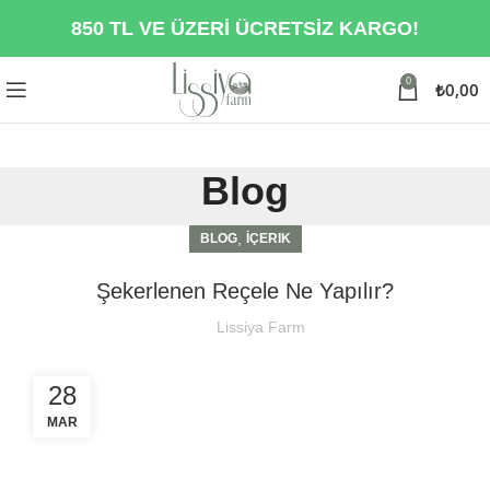
850 TL VE ÜZERİ ÜCRETSİZ KARGO!
0
₺
0,00
Blog
,
BLOG
İÇERIK
Şekerlenen Reçele Ne Yapılır?
Lissiya Farm
28
MAR