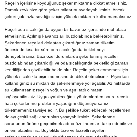
Reçelin içerisine koyduğunuz şeker miktarına dikkat etmelisiniz.
Damak zevkinize göre şeker miktarını ayarlayabilirsiniz. Ancak
şekeri çok fazla sevdiğiniz için yüksek miktarda kullanmamalısınız.
Reçeli oda sıcaklığında uygun bir kavanoz içerisinde muhafaza
etmelisiniz. Açılmış kavanozları buzdolabında bekletebilirsiniz.
Şekerlenen reçelleri dolaptan çıkardığınız zaman tüketim
öncesinde kısa bir süre oda sıcaklığında bekletmeyi
deneyebilirsiniz. Bazı özel durumlarda şekerlenmiş reçeller
buzdolabından çıkarıldığı ve oda sıcaklığında bekletildiği zaman
kendiliğinden çözülebilir halde olur. Reçelin şekerlenmemesi için
yüksek sıcaklıkta pişirilmemesine de dikkat etmelisiniz. Pişirirken
kullandığınız su miktarı da şekerlenmeye yol açabilir. Az miktarda
su kullanırsanız reçelin yoğun ve aşırı tatlı olmasını
sağlayabilirsiniz. Uygulayabileceğiniz yöntemlerden sonra reçelin
hala şekerlenme problemi yaşadığını düşünüyorsanız
tüketmemeniz tavsiye edilir. Bu şekilde tüketilebilecek reçellerden
dolayı çeşitli sağlık sorunları yaşayabilirsiniz. Şekerlenme
sorununun önüne geçebilmek adına özel adımları takip edebilir ve
önlem alabilirsiniz. Böylelikle taze ve lezzetli reçelleri