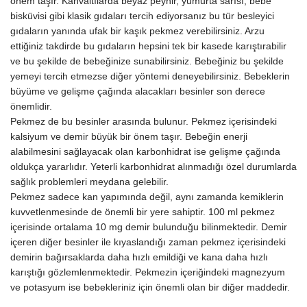
önem taşır. Kahvaltılarda beyaz peynir, yumurta sarısı, bebe
bisküvisi gibi klasik gıdaları tercih ediyorsanız bu tür besleyici
gıdaların yanında ufak bir kaşık pekmez verebilirsiniz. Arzu
ettiğiniz takdirde bu gıdaların hepsini tek bir kasede karıştırabilir
ve bu şekilde de bebeğinize sunabilirsiniz. Bebeğiniz bu şekilde
yemeyi tercih etmezse diğer yöntemi deneyebilirsiniz. Bebeklerin
büyüme ve gelişme çağında alacakları besinler son derece
önemlidir.
Pekmez de bu besinler arasında bulunur. Pekmez içerisindeki
kalsiyum ve demir büyük bir önem taşır. Bebeğin enerji
alabilmesini sağlayacak olan karbonhidrat ise gelişme çağında
oldukça yararlıdır. Yeterli karbonhidrat alınmadığı özel durumlarda
sağlık problemleri meydana gelebilir.
Pekmez sadece kan yapımında değil, aynı zamanda kemiklerin
kuvvetlenmesinde de önemli bir yere sahiptir. 100 ml pekmez
içerisinde ortalama 10 mg demir bulunduğu bilinmektedir. Demir
içeren diğer besinler ile kıyaslandığı zaman pekmez içerisindeki
demirin bağırsaklarda daha hızlı emildiği ve kana daha hızlı
karıştığı gözlemlenmektedir. Pekmezin içeriğindeki magnezyum
ve potasyum ise bebekleriniz için önemli olan bir diğer maddedir.