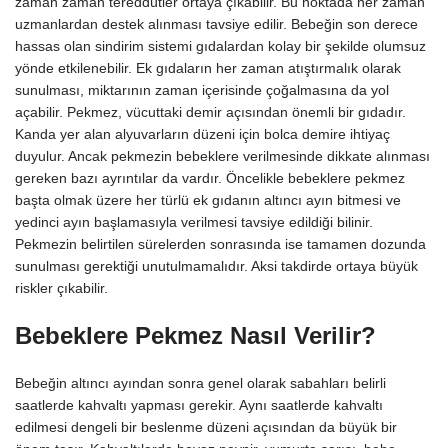
zaman zaman tereddütler ortaya çıkabilir. Bu noktada her zaman
uzmanlardan destek alınması tavsiye edilir. Bebeğin son derece
hassas olan sindirim sistemi gıdalardan kolay bir şekilde olumsuz
yönde etkilenebilir. Ek gıdaların her zaman atıştırmalık olarak
sunulması, miktarının zaman içerisinde çoğalmasına da yol
açabilir. Pekmez, vücuttaki demir açısından önemli bir gıdadır.
Kanda yer alan alyuvarların düzeni için bolca demire ihtiyaç
duyulur. Ancak pekmezin bebeklere verilmesinde dikkate alınması
gereken bazı ayrıntılar da vardır. Öncelikle bebeklere pekmez
başta olmak üzere her türlü ek gıdanın altıncı ayın bitmesi ve
yedinci ayın başlamasıyla verilmesi tavsiye edildiği bilinir.
Pekmezin belirtilen sürelerden sonrasında ise tamamen dozunda
sunulması gerektiği unutulmamalıdır. Aksi takdirde ortaya büyük
riskler çıkabilir.
Bebeklere Pekmez Nasıl Verilir?
Bebeğin altıncı ayından sonra genel olarak sabahları belirli
saatlerde kahvaltı yapması gerekir. Aynı saatlerde kahvaltı
edilmesi dengeli bir beslenme düzeni açısından da büyük bir