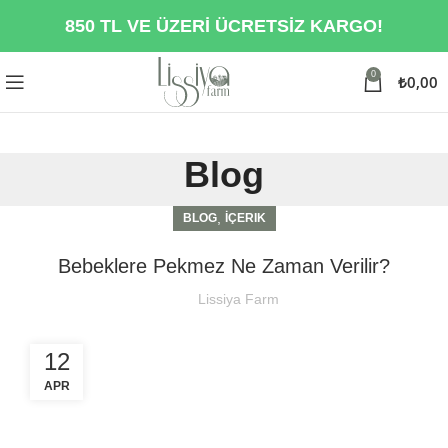
850 TL VE ÜZERİ ÜCRETSİZ KARGO!
0
₺
0,00
Blog
,
BLOG
İÇERIK
Bebeklere Pekmez Ne Zaman Verilir?
Lissiya Farm
12
APR