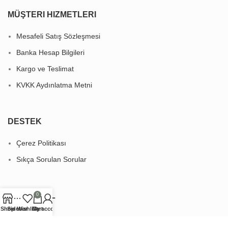
MÜŞTERI HIZMETLERI
Mesafeli Satış Sözleşmesi
Banka Hesap Bilgileri
Kargo ve Teslimat
KVKK Aydınlatma Metni
DESTEK
Çerez Politikası
Sıkça Sorulan Sorular
KURUMSAL
0
Shop
Sidebar
Wishlist
Cart
My account
Hakkımızda