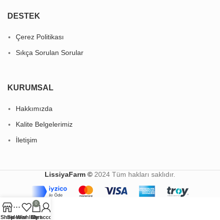
DESTEK
Çerez Politikası
Sıkça Sorulan Sorular
KURUMSAL
Hakkımızda
Kalite Belgelerimiz
İletişim
LissiyaFarm ©
2024 Tüm hakları saklıdır.
0
Shop
Sidebar
Wishlist
Cart
My account