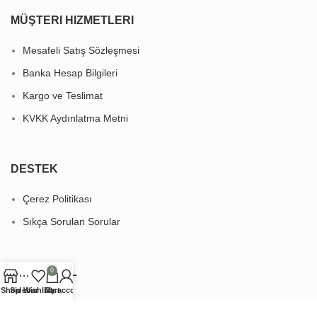
MÜŞTERI HIZMETLERI
Mesafeli Satış Sözleşmesi
Banka Hesap Bilgileri
Kargo ve Teslimat
KVKK Aydınlatma Metni
DESTEK
Çerez Politikası
Sıkça Sorulan Sorular
KURUMSAL
0
Shop
Sidebar
Wishlist
Cart
My account
Hakkımızda