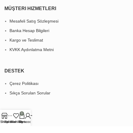
MÜŞTERI HIZMETLERI
Mesafeli Satış Sözleşmesi
Banka Hesap Bilgileri
Kargo ve Teslimat
KVKK Aydınlatma Metni
DESTEK
Çerez Politikası
Sıkça Sorulan Sorular
KURUMSAL
0
Shop
Sidebar
Wishlist
Cart
My account
Hakkımızda